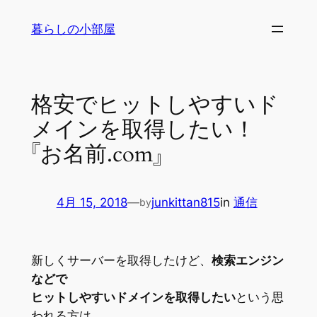
内
暮らしの小部屋
容
を
ス
キ
格安でヒットしやすいド
ッ
メインを取得したい！
プ
『お名前.com』
4月 15, 2018
—
junkittan815
in
通信
by
新しくサーバーを取得したけど、
検索エンジン
などで
ヒットしやすいドメインを取得したい
という思
われる方は