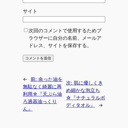
サイト
次回のコメントで使用するためブ
ラウザーに自分の名前、メールア
ドレス、サイトを保存する。
←
前:
余った油を
次:
肌に優しくき
無駄なく綺麗に再
め細かな泡立ち
利用☆『天ぷら油
☆『ナチュラルボ
ろ過器油っくり
ディタオル』
→
ん』