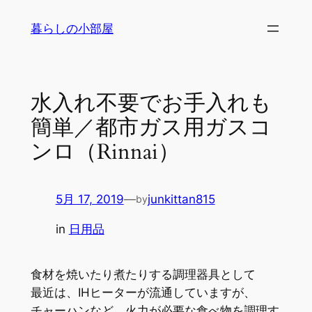
内
暮らしの小部屋
容
を
ス
キ
水入れ不要でお手入れも
ッ
簡単／都市ガス用ガスコ
プ
ンロ（Rinnai）
5月 17, 2019
—
junkittan815
by
in
日用品
食材を焼いたり煮たりする調理器具として
最近は、IHヒーターが流通していますが、
チャーハンなど、火力が必要な食べ物を調理す