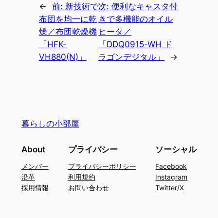
←
前:
新技術で
次:
便利なキャスタ付
布団を均一に乾
きで多機能のオイル
燥／布団乾燥機
ヒータ／
「HFK-
「DDQ0915-WH ド
VH880(N)」
ラゴンデジタル」
→
暮らしの小部屋
About
プライバシー
ソーシャル
メンバー
プライバシーポリシー
Facebook
沿革
利用規約
Instagram
採用情報
お問い合わせ
Twitter/X