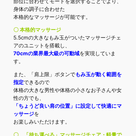
部位に合わせてモードを選択することでより、
身体の調子に合わせた
本格的なマッサージが可能です。
〇 本格的マッサージ
5.5cmの大きなもみ玉がついたマッサージチェ
アのユニットを搭載し、
70cmの業界最大級の可動域
を実現していま
す。
また、「肩上限」ボタン
で
もみ玉が動く範囲を
指定
できるので
体格の大きな男性や体格の小さなお子さんや女
性の方でも、
「ちょうど良い肩の位置」に設定して快適にマ
ッサージ
を
お楽しみいただけます。
〇 「持ち運べる」マッサージチェア・軽量で