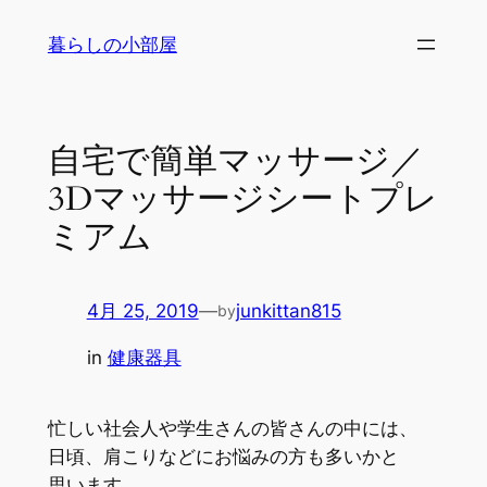
内
暮らしの小部屋
容
を
ス
キ
自宅で簡単マッサージ／
ッ
3Dマッサージシートプレ
プ
ミアム
4月 25, 2019
—
junkittan815
by
in
健康器具
忙しい社会人や学生さんの皆さんの中には、
日頃、肩こりなどにお悩みの方も多いかと
思います。