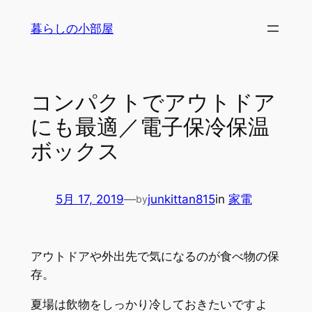
内
暮らしの小部屋
容
を
ス
キ
コンパクトでアウトドア
ッ
にも最適／電子保冷保温
プ
ボックス
5月 17, 2019
—
junkittan815
in
家電
by
アウトドアや外出先で気になるのが食べ物の保
存。
夏場は飲物をしっかり冷しておきたいですよ