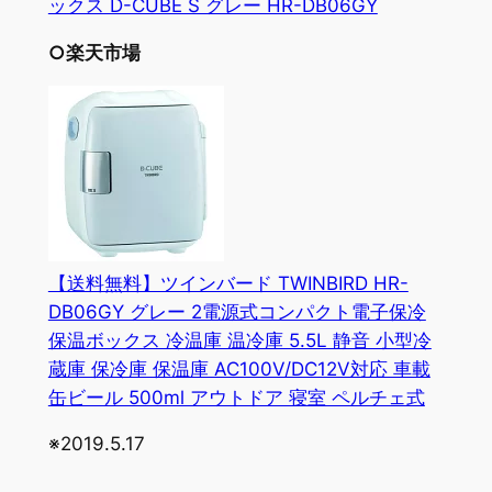
ックス D-CUBE S グレー HR-DB06GY
○楽天市場
【送料無料】ツインバード TWINBIRD HR-
DB06GY グレー 2電源式コンパクト電子保冷
保温ボックス 冷温庫 温冷庫 5.5L 静音 小型冷
蔵庫 保冷庫 保温庫 AC100V/DC12V対応 車載
缶ビール 500ml アウトドア 寝室 ペルチェ式
※2019.5.17