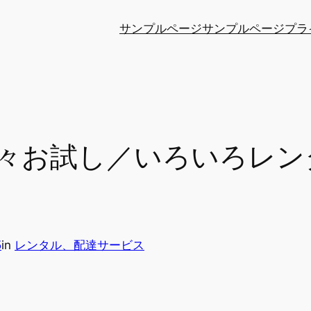
サンプルページ
サンプルページ
プラ
々お試し／いろいろレン
5
in
レンタル、配達サービス