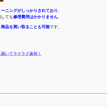
リーニングがしっかりされており
、
損しても
修理費用はかかりません
。
ま商品を買い取ることも可能
です。
に届いてラクラク返却！