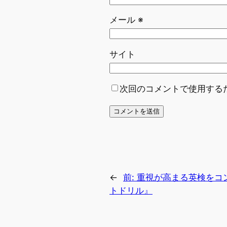
メール
※
サイト
次回のコメントで使用する
←
前:
重視が高まる英検をコ
トドリル』