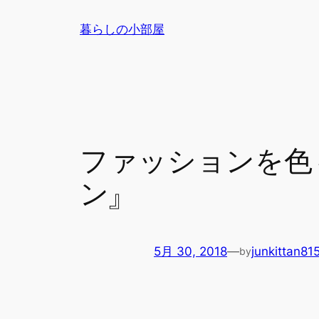
内
暮らしの小部屋
容
を
ス
キ
ッ
プ
ファッションを色
ン』
5月 30, 2018
—
junkittan81
by