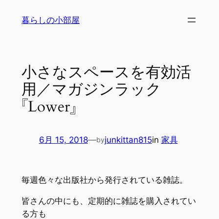
内
暮らしの小部屋
容
を
ス
キ
小さなスペースを有効活
ッ
用／マガジンラック
プ
『Lower』
6月 15, 2018
—
junkittan815
in
家具
by
毎週色々な出版社から発行されている雑誌。
皆さんの中にも、定期的に雑誌を購入されてい
る方も