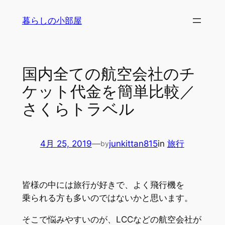
内
暮らしの小部屋
容
を
ス
キ
国内全ての航空会社のチ
ッ
ケット代金を簡単比較／
プ
さくらトラベル
4月 25, 2019
—
junkittan815
in
旅行
by
皆様の中には旅行が好きで、よく飛行機を
乗られる方も多いのではないかと思います。
そこで悩みやすいのが、LCCなどの航空会社が