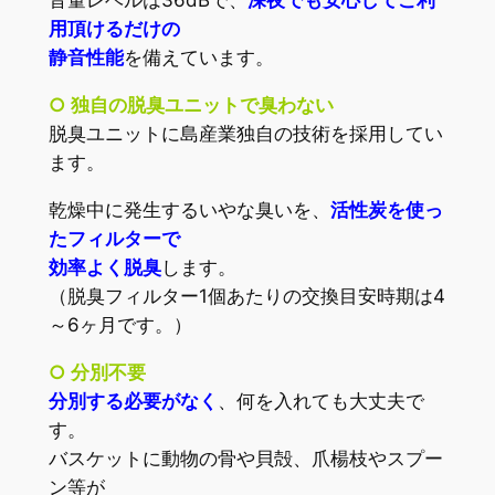
音量レベルは36dBで、
深夜でも安心してご利
用頂けるだけの
静音性能
を備えています。
○ 独自の脱臭ユニットで臭わない
脱臭ユニットに島産業独自の技術を採用してい
ます。
乾燥中に発生するいやな臭いを、
活性炭を使っ
たフィルターで
効率よく脱臭
します。
（脱臭フィルター1個あたりの交換目安時期は4
～6ヶ月です。）
○ 分別不要
分別する必要がなく
、何を入れても大丈夫で
す。
バスケットに動物の骨や貝殻、爪楊枝やスプー
ン等が