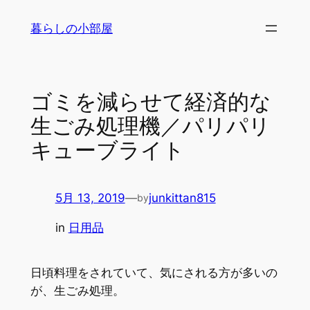
内
暮らしの小部屋
容
を
ス
キ
ゴミを減らせて経済的な
ッ
生ごみ処理機／パリパリ
プ
キューブライト
5月 13, 2019
—
junkittan815
by
in
日用品
日頃料理をされていて、気にされる方が多いの
が、生ごみ処理。