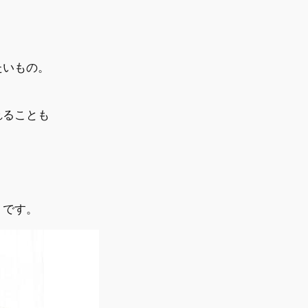
たいもの。
れることも
）
です。