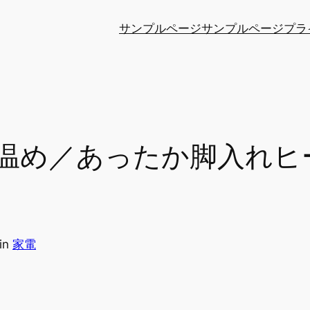
サンプルページ
サンプルページ
プラ
温め／あったか脚入れヒ
in
家電