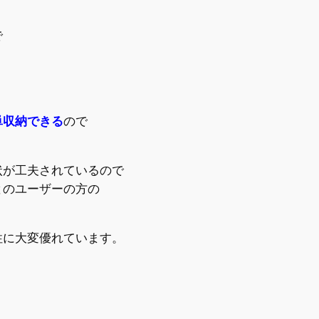
で
単収納できる
ので
状が工夫されているので
とのユーザーの方の
性に大変優れています。
）