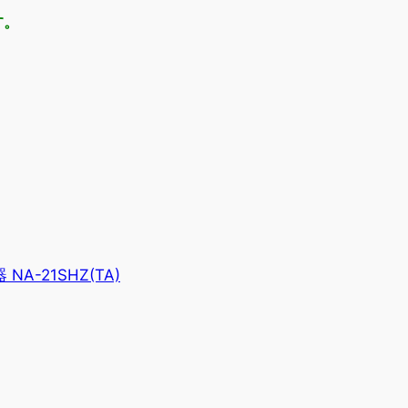
す。
A-21SHZ(TA)