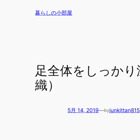
内
暮らしの小部屋
容
を
ス
キ
ッ
プ
足全体をしっかり
織）
5月 14, 2019
—
junkittan815
by