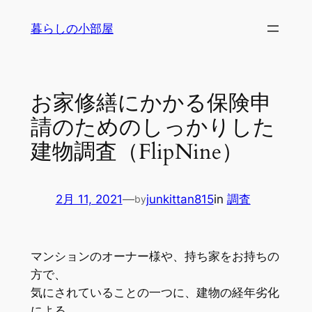
内
暮らしの小部屋
容
を
ス
キ
お家修繕にかかる保険申
ッ
請のためのしっかりした
プ
建物調査（FlipNine）
2月 11, 2021
—
junkittan815
in
調査
by
マンションのオーナー様や、持ち家をお持ちの
方で、
気にされていることの一つに、建物の経年劣化
による